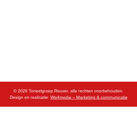
Tickets
Contact
Informatie
Leden
Tickets & info
Privacyverklaring
© 2026 Toneelgroep Reuver, alle rechten voorbehouden.
Design en realisatie:
We4media – Marketing & communicatie