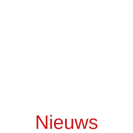
leven komen
en de kracht van
verbinding het podium
verlicht
Nieuws