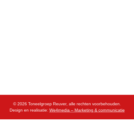
Jeugd
Volwassenen
Tickets
Contact
Informatie
Leden
Tickets & info
Privacyverklaring
© 2026 Toneelgroep Reuver, alle rechten voorbehouden.
Design en realisatie:
We4media – Marketing & communicatie