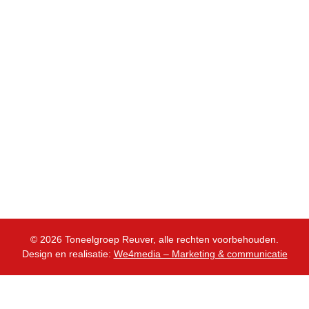
Jeugd
Volwassenen
Tickets
Contact
Informatie
Leden
Tickets & info
Privacyverklaring
© 2026 Toneelgroep Reuver, alle rechten voorbehouden.
Design en realisatie:
We4media – Marketing & communicatie