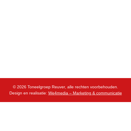
Tickets
Contact
Informatie
Leden
Tickets & info
Privacyverklaring
© 2026 Toneelgroep Reuver, alle rechten voorbehouden.
Design en realisatie:
We4media – Marketing & communicatie