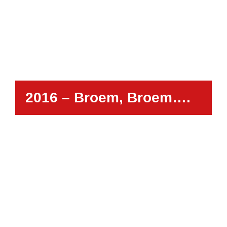
2016 – Broem, Broem….
Waar verhalen tot