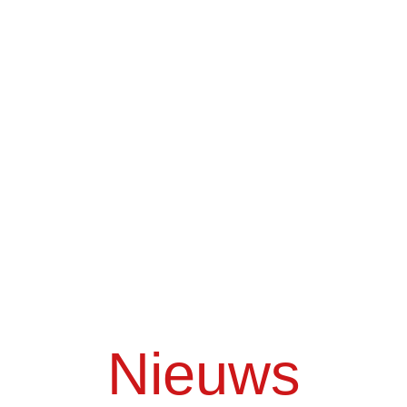
leven komen
en de kracht van
verbinding het podium
verlicht
Nieuws